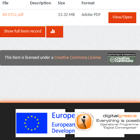
File
Description
Size
Format
ΒΚ1Π52.pdf
13.32 MB
Adobe PDF
View/Open
Show full item record
This item is licensed under a
Creative Commons License