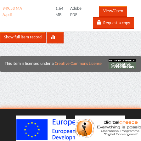
949.53 ΜΑ
1.64
Adobe
View/Open
Λ.pdf
MB
PDF
Request a copy
Show full item record
This item is licensed under a
Creative Commons License