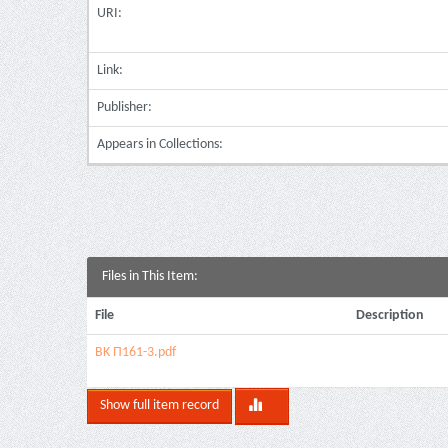
URI:
Link:
Publisher:
Appears in Collections:
Files in This Item:
File
Description
ΒΚ Π161-3.pdf
Show full item record