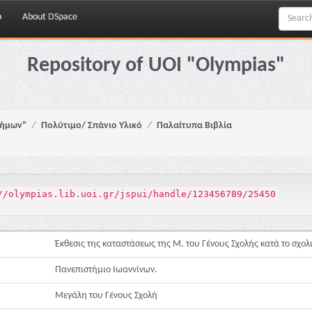
p
About DSpace
Repository of UOI "Olympias"
νήμων"
Πολύτιμο/ Σπάνιο Υλικό
Παλαίτυπα Βιβλία
//olympias.lib.uoi.gr/jspui/handle/123456789/25450
Έκθεσις της καταστάσεως της Μ. του Γένους Σχολής κατά το σχολ
Πανεπιστήμιο Ιωαννίνων.
Μεγάλη του Γένους Σχολή