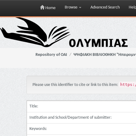
Browse
Advanced Search
Hel
Home
Skip
navigation
Repository of OAI
ΨΗΦΙΑΚΗ ΒΙΒΛΙΟΘΗΚΗ "Ηπειρομ
https:
Please use this identifier to cite or link to this item:
Title:
Institution and School/Department of submitter:
Keywords: