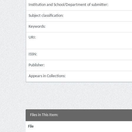
Institution and School/Department of submitter:
Subject classification:
Keywords:
URI:
ISSN:
Publisher:
Appears in Collections:
Files in This Item:
File