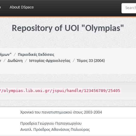
p
About DSpace
Repository of UOI "Olympias"
νήμων"
Περιοδικές Εκδόσεις
ν
Δωδώνη
Ιστορίας-Αρχαιολογίας
Τόμος 33 (2004)
//olympias.lib.uoi.gr/jspui/handle/123456789/25405
Χρονικό του πανεπιστημιακού έτους 2003-2004
Προεδρία Γεώργιου Παπαγεωργίου
Αναπλ. Πρόεδρος Αθανάσιος Παλιούρας