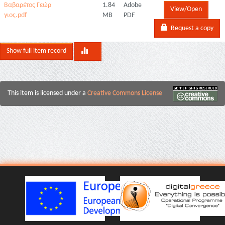
Βαβαρέτος Γεώρ
1.84
Adobe
View/Open
γιος.pdf
MB
PDF
Request a copy
Show full item record
This item is licensed under a
Creative Commons License