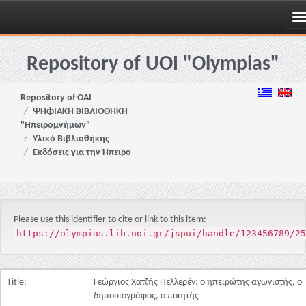
Skip
navigation
Repository of UOI "Olympias"
Repository of OAI
ΨΗΦΙΑΚΗ ΒΙΒΛΙΟΘΗΚΗ
"Ηπειρομνήμων"
Υλικό Βιβλιοθήκης
Εκδόσεις για την Ήπειρο
Please use this identifier to cite or link to this item:
https://olympias.lib.uoi.gr/jspui/handle/123456789/25
Title:
Γεώργιος Χατζής Πελλερέν: ο ηπειρώτης αγωνιστής, ο
δημοσιογράφος, ο ποιητής