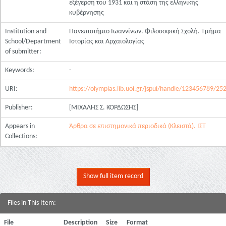
εξέγερση του 1931 και η στάση της ελληνικής
κυβέρνησης
Institution and
Πανεπιστήμιο Ιωαννίνων. Φιλοσοφική Σχολή. Τμήμα
School/Department
Ιστορίας και Αρχαιολογίας
of submitter:
Keywords:
-
URI:
https://olympias.lib.uoi.gr/jspui/handle/123456789/25
Publisher:
[ΜΙΧΑΛΗΣ Σ. ΚΟΡΔΩΣΗΣ]
Appears in
Άρθρα σε επιστημονικά περιοδικά (Κλειστά). ΙΣΤ
Collections:
Show full item record
Files in This Item:
File
Description
Size
Format