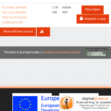
Οι λαϊκές αντιδρά
1.36
Adobe
View/Open
σεις στην Ελλάδα
MB
PDF
κατά την Κυπριακ
Request a copy
ή εξέγερση.pdf
Show full item record
This item is licensed under a
Creative Commons License