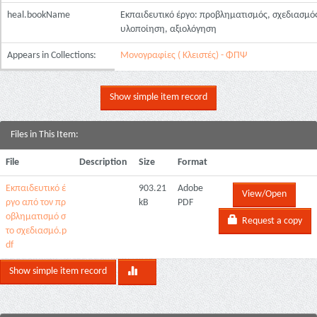
heal.bookName
Εκπαιδευτικό έργο: προβληματισμός, σχεδιασμό
υλοποίηση, αξιολόγηση
Appears in Collections:
Μονογραφίες ( Κλειστές) - ΦΠΨ
Show simple item record
Files in This Item:
File
Description
Size
Format
Εκπαιδευτικό έ
903.21
Adobe
View/Open
ργο από τον πρ
kB
PDF
οβληματισμό σ
Request a copy
το σχεδιασμό.p
df
Show simple item record