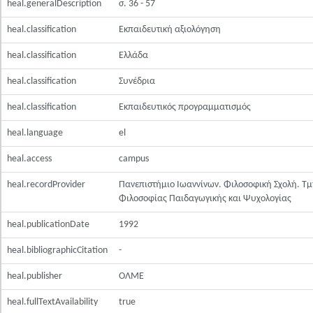
heal.generalDescription
σ. 36 - 57
heal.classification
Εκπαιδευτική αξιολόγηση
heal.classification
Ελλάδα
heal.classification
Συνέδρια
heal.classification
Εκπαιδευτικός προγραμματισμός
heal.language
el
heal.access
campus
heal.recordProvider
Πανεπιστήμιο Ιωαννίνων. Φιλοσοφική Σχολή. Τ
Φιλοσοφίας Παιδαγωγικής και Ψυχολογίας
heal.publicationDate
1992
heal.bibliographicCitation
-
heal.publisher
ΟΛΜΕ
heal.fullTextAvailability
true