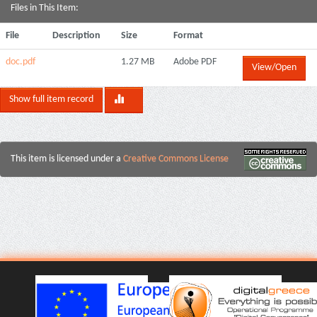
Files in This Item:
File
Description
Size
Format
doc.pdf
1.27 MB
Adobe PDF
View/Open
Show full item record
This item is licensed under a
Creative Commons License