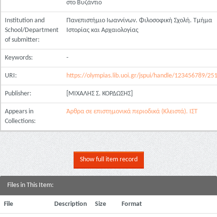
στο Βυζάντιο
Institution and
Πανεπιστήμιο Ιωαννίνων. Φιλοσοφική Σχολή. Τμήμα
School/Department
Ιστορίας και Αρχαιολογίας
of submitter:
Keywords:
-
URI:
https://olympias.lib.uoi.gr/jspui/handle/123456789/25
Publisher:
[ΜΙΧΑΛΗΣ Σ. ΚΟΡΔΩΣΗΣ]
Appears in
Άρθρα σε επιστημονικά περιοδικά (Κλειστά). ΙΣΤ
Collections:
Show full item record
Files in This Item:
File
Description
Size
Format