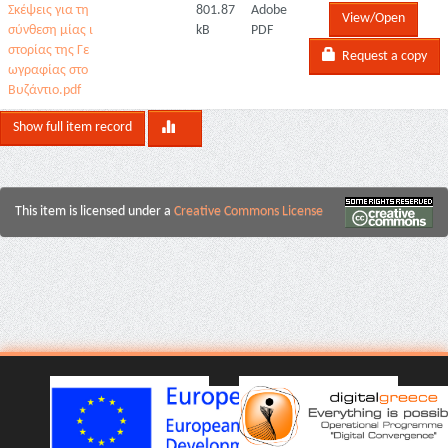
Σκέψεις για τη
801.87
Adobe
View/Open
σύνθεση μίας ι
kB
PDF
στορίας της Γε
Request a copy
ωγραφίας στο
Βυζάντιο.pdf
Show full item record
This item is licensed under a
Creative Commons License