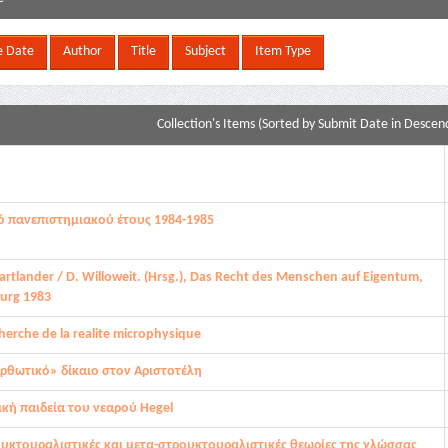
Collection's Items (Sorted by Submit Date in Descend
ό πανεπιστημιακού έτους 1984-1985
artlander / D. Willoweit. (Hrsg.), Das Recht des Menschen auf Eigentum,
burg 1983
cherche de la realite microphysique
ορθωτικό» δίκαιο στον Αριστοτέλη
ική παιδεία του νεαρού Hegel
ουκτουραλιστικές και μετα-στρουκτουραλιστικές θεωρίες της γλώσσας