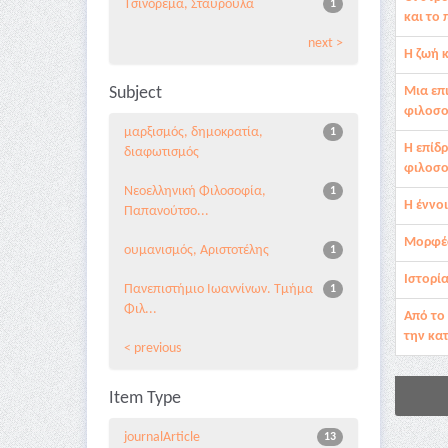
Τσινόρεμα, Σταυρούλα
1
και το
next >
Η ζωή 
Subject
Μια επ
φιλοσ
μαρξισμός, δημοκρατία,
1
Η επίδ
διαφωτισμός
φιλοσο
Νεοελληνική Φιλοσοφία,
1
Η έννο
Παπανούτσο...
Μορφές
ουμανισμός, Αριστοτέλης
1
Ιστορία
Πανεπιστήμιο Ιωαννίνων. Τμήμα
1
Φιλ...
Από το
την κα
< previous
Item Type
journalArticle
13