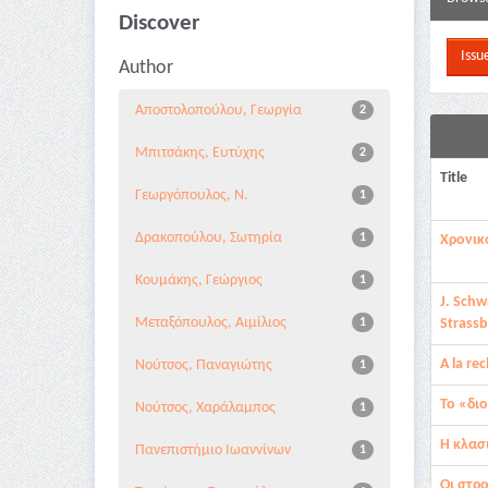
Discover
Author
Αποστολοπούλου, Γεωργία
2
Μπιτσάκης, Ευτύχης
2
Title
Γεωργόπουλος, Ν.
1
Δρακοπούλου, Σωτηρία
1
Χρονικ
Κουμάκης, Γεώργιος
1
J. Schw
Μεταξόπουλος, Αιμίλιος
1
Strass
A la re
Νούτσος, Παναγιώτης
1
Το «δι
Νούτσος, Χαράλαμπος
1
Η κλασ
Πανεπιστήμιο Ιωαννίνων
1
Οι στρ