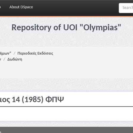
p
About DSpace
Repository of UOI "Olympias"
νήμων"
Περιοδικές Εκδόσεις
ν
Δωδώνη
μος 14 (1985) ΦΠΨ
e