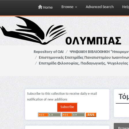
Browse
Advanced Search
Hel
Home
Skip
navigation
Repository of OAI
ΨΗΦΙΑΚΗ ΒΙΒΛΙΟΘΗΚΗ "Ηπειρομ
Επιστημονικές Επετηρίδες Πανεπιστημίου Ιωαννίνω
Επετηρίδα Φιλοσοφίας, Παιδαγωγικής, Ψυχολογίας
Subscribe to this collection to receive daily e-mail
Τό
notification of new additions
Brows