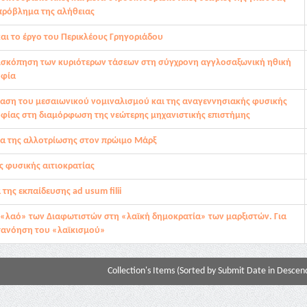
 πρόβλημα της αλήθειας
και το έργο του Περικλέους Γρηγοριάδου
ισκόπηση των κυριότερων τάσεων στη σύγχρονη αγγλοσαξωνική ηθική
οφία
ραση του μεσαιωνικού νομιναλισμού και της αναγεννησιακής φυσικής
φίας στη διαμόρφωση της νεώτερης μηχανιστικής επιστήμης
ια της αλλοτρίωσης στον πρώιμο Μάρξ
 φυσικής αιτιοκρατίας
 της εκπαίδευσης ad usum filii
 «λαό» των Διαφωτιστών στη «λαϊκή δημοκρατία» των μαρξιστών. Για
τανόηση του «λαϊκισμού»
Collection's Items (Sorted by Submit Date in Descend