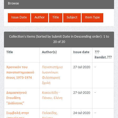
Browse
Collection's Items (Sorted by Submit Date in Descending order): 1 to
20 of 20
Title
Author(s)
Issue date
???
itemlist.???
Χρονικόν του
Πανεπιστήμιο
27-Jul-2020
-
πανεπιστημιακού
Ιωαννίνων.
έτους 1973-1974
Φιλοσοφική
Σχολή
Δαμασκηνού
Κακουλίδη -
27-Jul-2020
-
Στουδίτη
Πάνου, Ελένη
"Διάλογος"
Συμβολή στην
Πελεκίδης,
24-Jul-2020
-