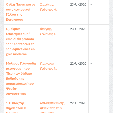
Ο Αλή Πασάς και οι
Σιορόκας,
23-Jul-2020
-
αυτοκρατορικοί
Γεώργιος Α.
Γάλλοι της
Επτανήσου
Quelques
Φρέρης,
23-Jul-2020
-
remarques sur l'
Γεώργιος Ι.
emploi du pronom
"on" en francais et
son equivalence en
grec moderne
Μαξίμου Πλανούδη
Γιαννάκης,
22-Jul-2020
-
μετάφραση του
Γεώργιος Ν.
'Περί των δώδεκα
βαθμών της
παραχρήσεως' του
Ψευδο-
Αυγουστίνου
"Ο Γυιός της
Μπουμπουλίδης,
22-Jul-2020
-
Χήρας" του Κ.
Φαίδωνας Κων.,