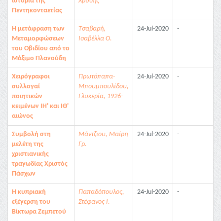
ιστορία της
Χρύσης
Πεντηκονταετίας
Η μετάφραση των
Τσαβαρή,
24-Jul-2020
-
Μεταμορφώσεων
Ισαβέλλα Ο.
του Οβιδίου από το
Μάξιμο Πλανούδη
Χειρόγραφοι
Πρωτόπαπα-
24-Jul-2020
-
συλλογαί
Μπουμπουλίδου,
ποιητικών
Γλυκερία, 1926-
κειμένων ΙΗ' και ΙΘ'
αιώνος
Συμβολή στη
Μάντζιου, Μαίρη
24-Jul-2020
-
μελέτη της
Γρ.
χριστιανικής
τραγωδίας Χριστός
Πάσχων
Η κυπριακή
Παπαδόπουλος,
24-Jul-2020
-
εξέγερση του
Στέφανος Ι.
Βίκτωρα Ζεμπετού