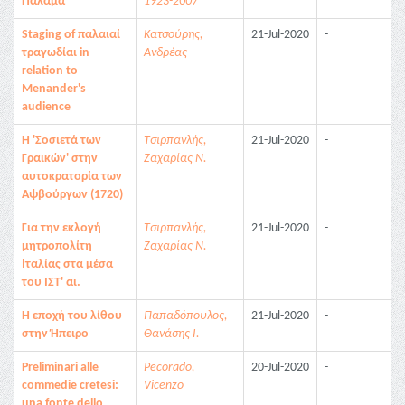
Παλαμά
1923-2007
Staging of παλαιαί
Κατσούρης,
21-Jul-2020
-
τραγωδίαι in
Ανδρέας
relation to
Menander's
audience
Η 'Σοσιετά των
Τσιρπανλής,
21-Jul-2020
-
Γραικών' στην
Ζαχαρίας Ν.
αυτοκρατορία των
Αψβούργων (1720)
Για την εκλογή
Τσιρπανλής,
21-Jul-2020
-
μητροπολίτη
Ζαχαρίας Ν.
Ιταλίας στα μέσα
του ΙΣΤ' αι.
Η εποχή του λίθου
Παπαδόπουλος,
21-Jul-2020
-
στην Ήπειρο
Θανάσης Ι.
Preliminari alle
Pecorado,
20-Jul-2020
-
commedie cretesi:
Vicenzo
una fonte dello