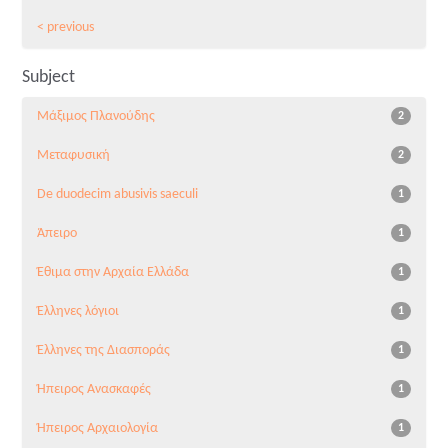
< previous
Subject
Μάξιμος Πλανούδης
2
Μεταφυσική
2
De duodecim abusivis saeculi
1
Άπειρο
1
Έθιμα στην Αρχαία Ελλάδα
1
Έλληνες λόγιοι
1
Έλληνες της Διασποράς
1
Ήπειρος Ανασκαφές
1
Ήπειρος Αρχαιολογία
1