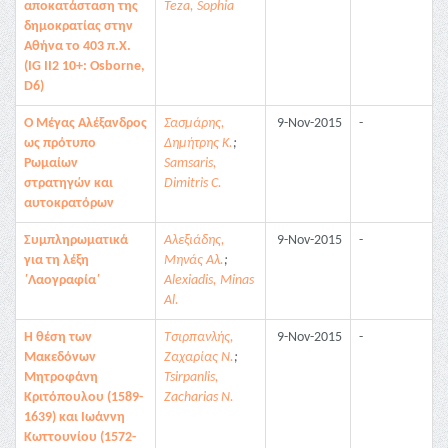
αποκατάσταση της
Teza, Sophia
δημοκρατίας στην
Αθήνα το 403 π.Χ.
(IG II2 10+: Osborne,
D6)
Ο Μέγας Αλέξανδρος
Σασμάρης,
9-Nov-2015
-
ως πρότυπο
Δημήτρης Κ.
;
Ρωμαίων
Samsaris,
στρατηγών και
Dimitris C.
αυτοκρατόρων
Συμπληρωματικά
Αλεξιάδης,
9-Nov-2015
-
για τη λέξη
Μηνάς Αλ.
;
΄Λαογραφία΄
Alexiadis, Minas
Al.
Η θέση των
Τσιρπανλής,
9-Nov-2015
-
Μακεδόνων
Ζαχαρίας Ν.
;
Μητροφάνη
Tsirpanlis,
Κριτόπουλου (1589-
Zacharias N.
1639) και Ιωάννη
Κωττουνίου (1572-