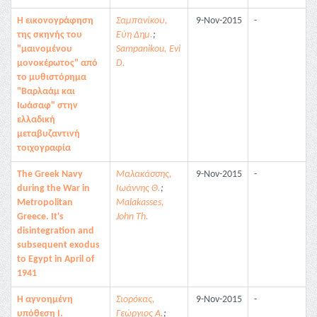
Η εικονογράφηση
Σαμπανίκου,
9-Nov-2015
-
της σκηνής του
Εύη Δημ.
;
"μαινομένου
Sampanikou, Evi
μονοκέρωτος" από
D.
το μυθιστόρημα
"Βαρλαάμ και
Ιωάσαφ" στην
ελλαδική
μεταβυζαντινή
τοιχογραφία
The Greek Navy
Μαλακάσσης,
9-Nov-2015
-
during the War in
Ιωάννης Θ.
;
Metropolitan
Malakasses,
Greece. It's
John Th.
disintegration and
subsequent exodus
to Egypt in April of
1941
Η αγνοημένη
Σιορόκας,
9-Nov-2015
-
υπόθεση Ι.
Γεώργιος Α.
;