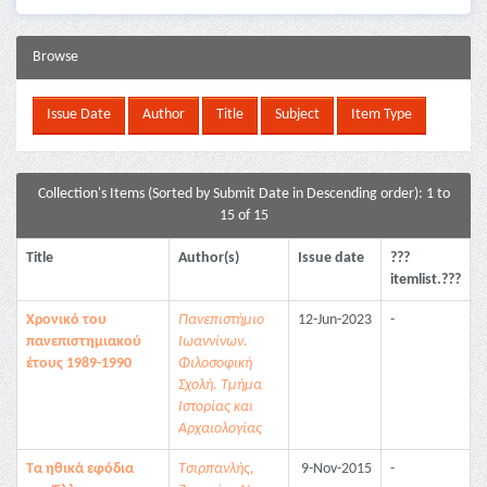
Browse
Collection's Items (Sorted by Submit Date in Descending order): 1 to
15 of 15
Title
Author(s)
Issue date
???
itemlist.???
Χρονικό του
Πανεπιστήμιο
12-Jun-2023
-
πανεπιστημιακού
Ιωαννίνων.
έτους 1989-1990
Φιλοσοφική
Σχολή. Τμήμα
Ιστορίας και
Αρχαιολογίας
Τα ηθικά εφόδια
Τσιρπανλής,
9-Nov-2015
-