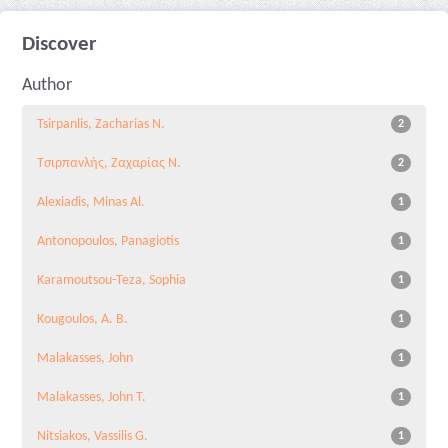
Discover
Author
Tsirpanlis, Zacharias N.
2
Τσιρπανλής, Ζαχαρίας Ν.
2
Alexiadis, Minas Al.
1
Antonopoulos, Panagiotis
1
Karamoutsou-Teza, Sophia
1
Kougoulos, A. B.
1
Malakasses, John
1
Malakasses, John T.
1
Nitsiakos, Vassilis G.
1