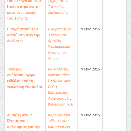
του Έλληνα και του
Ζαχαρίας Ν.
;
Ιταλού στρατιώτη
Tsirpanlis,
κατά τον πόλεμο
Zacharias N.
του 1940-41
Η παράσταση του
Βλαχοπούλου
9-Nov-2015
-
αετού στο Ιερό της
-Οικονόμου,
Δωδώνης
Αμαλία
;
Vlachopoulou-
Oikonomou,
Amalia
Τέσσερα
Ρακατσάνης,
9-Nov-2015
-
ανθρωπόμορφα
Κωνσταντίνος
ειδώλια από τη
Γ.
;
Rakatsanis,
νεολιθική Θεσσαλία
C. G.
;
Κούγκουλος,
Αθανάσιος Γ.
;
Kougoulos, A. B.
Αμοιβές στους
Καραμούτσου-
9-Nov-2015
-
ξένους που
Τέζα, Σοφία
;
πολέμησαν για την
Karamoutsou-