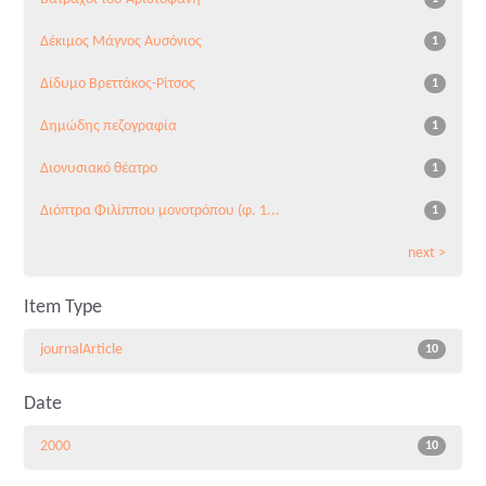
Δέκιμος Μάγνος Αυσόνιος
1
Δίδυμο Βρεττάκος-Ρίτσος
1
Δημώδης πεζογραφία
1
Διονυσιακό θέατρο
1
Διόπτρα Φιλίππου μονοτρόπου (φ. 1...
1
next >
Item Type
journalArticle
10
Date
2000
10