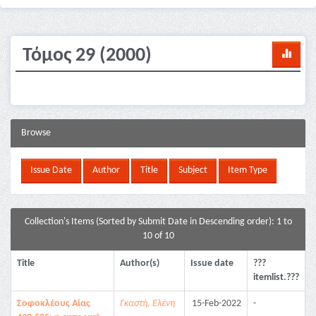
Τόμος 29 (2000)
Browse
Collection's Items (Sorted by Submit Date in Descending order): 1 to
10 of 10
Title
Author(s)
Issue date
???
itemlist.???
Σοφοκλέους Αίας
Γκαστή, Ελένη
15-Feb-2022
-