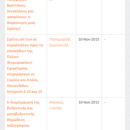
Βρεττάκος:
(συγκλίσεις και
αποκλίσεις: η
διερεύνηση μιας
σχέσης)
Σχόλια επί των εκ
Παπαμιχαήλ,
10-Nov-2015
-
παραλλήλου προς το
Εμμανουήλ
επεισόδιον της
Πύλου
(Κορυφασίου)-
Σφακτηρίας
επιχειρήσεων εν
Σικελία και Ιταλία,
Θουκυδίδου
Ιστοριών Δ 24 και 25
Η διαμόρφωση της
Μότσιος,
10-Nov-2015
-
βυζαντινής και
Γιάννης
μεταβυζαντινής
δημώδους
πεζογραφίας