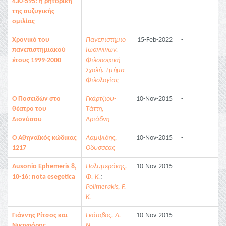
430-595: η ρητορική
της συζυγικής
ομιλίας
Χρονικό του
Πανεπιστήμιο
15-Feb-2022
-
πανεπιστημιακού
Ιωαννίνων.
έτους 1999-2000
Φιλοσοφική
Σχολή. Τμήμα
Φιλολογίας
Ο Ποσειδών στο
Γκάρτζιου-
10-Nov-2015
-
θέατρο του
Τάττη,
Διονύσου
Αριάδνη
Ο Αθηναϊκός κώδικας
Λαμψίδης,
10-Nov-2015
-
1217
Οδυσσέας
Ausonio Ephemeris 8,
Πολυμεράκης,
10-Nov-2015
-
10-16: nota esegetica
Φ. Κ.
;
Polimerakis, F.
Κ.
Γιάννης Ρίτσος και
Γκότοβος, A.
10-Nov-2015
-
Νικηφόρος
Ν.