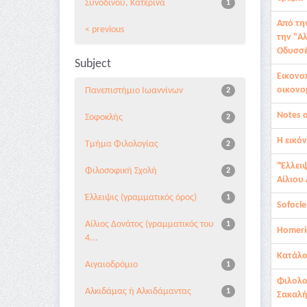
Συνοδινού, Κατερίνα
1
Από τη
< previous
την "Α
Οδυσσέ
Subject
Εικονο
οικονο
Πανεπιστήμιο Ιωαννίνων
2
Notes 
Σοφοκλής
2
Η εικό
Τμήμα Φιλολογίας
2
"Έλλει
Φιλοσοφική Σχολή
2
Αίλιου
Έλλειψις (γραμματικός όρος)
1
Sofocle
Αίλιος Δονάτος (γραμματικός του
1
Homeric
4...
Κατάλο
Αιγαιοδρόμιο
1
Φιλολο
Αλκιδάμας ή Αλκιδάμαντας
1
Σακαλ