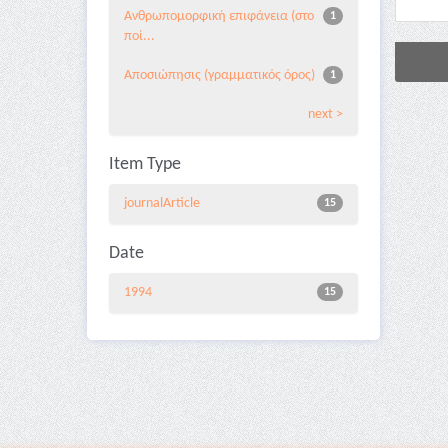
Ανθρωπομορφική επιφάνεια (στο
1
ποί...
Αποσιώπησις (γραμματικός όρος)
1
next >
Item Type
journalArticle
15
Date
1994
15