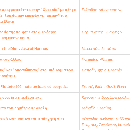
ν πραγματικότητα στην "Ουτοπία" με οδηγό
Γκότοβος, Αθανάσιος Ν.
λληλουχία των κρυφών νοημάτων" του
α Ελύτη
ποιΐα της ποίησης στον Πίνδαρο:
Περυσινάκης, Iωάννης Ν.
μική εικονοποιΐα
on the Dionysiaca of Nonnus
Μερσινιάς, Σταμάτης
να του άλλου
Horander, Wolfram
ψις" και "Αποσιώπησις" στο υπόμνημα του
Παπαδημητρίου, Μαρία
 Δονάτου
 Filottete 166: nota testuale ed esegetica
Γκαστή, Ελένη
;
Gasti, Elena
 eyes in a ritual context
Κωνσταντινίδου, Σωτηρούλα
ιπα του Δημήτριου Σακαλή
Μάντζιου, Μαίρη
γικό Μνημόσυνο του Καθηγητή Δ. Θ.
Βέργαδος, Ιωάννης
;
Σαββαντί
ή
Γεώργιος
;
Συνοδινού, Κατερί