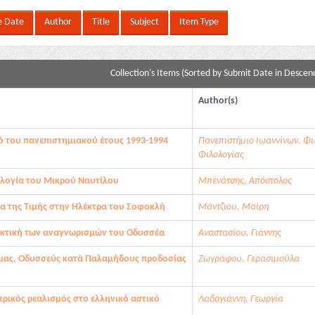
Collection's Items (Sorted by Submit Date in Descend
Author(s)
ό του πανεπιστημιακού έτους 1993-1994
Πανεπιστήμιο Ιωαννίνων. Φι
Φιλολογίας
λογία του Μικρού Ναυτίλου
Μπενάτσης, Απόστολος
ια της Τιμής στην Ηλέκτρα του Σοφοκλή
Μάντζιου, Μαίρη
εκτική των αναγνωρισμών του Οδυσσέα
Αναστασίου, Γιάννης
μας, Οδυσσεύς κατά Παλαμήδους προδοσίας
Ζωγράφου, Γερασιμούλα
ερικός ρεαλισμός στο ελληνικό αστικό
Λαδογιάννη, Γεωργία