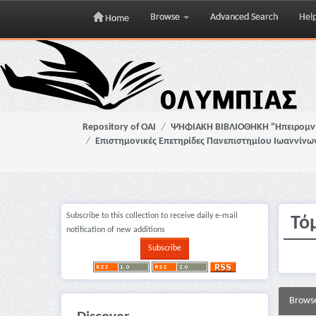
Browse
Advanced Search
Hel
Home
Skip
navigation
Repository of OAI
ΨΗΦΙΑΚΗ ΒΙΒΛΙΟΘΗΚΗ "Ηπειρομ
Επιστημονικές Επετηρίδες Πανεπιστημίου Ιωαννίνω
Subscribe to this collection to receive daily e-mail
Τό
notification of new additions
Brows