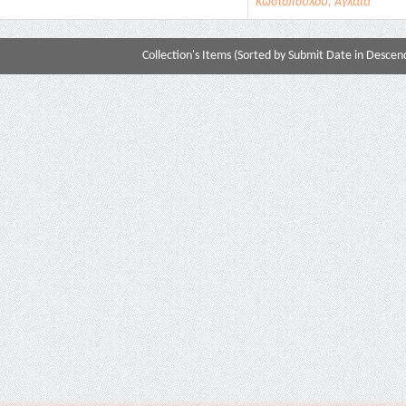
Κωστοπούλου, Αγλαΐα
Collection's Items (Sorted by Submit Date in Descend