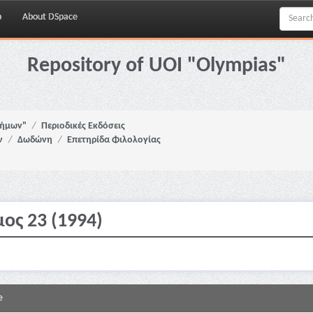
p
About DSpace
Repository of UOI "Olympias"
νήμων"
Περιοδικές Εκδόσεις
ν
Δωδώνη
Επετηρίδα Φιλολογίας
μος 23 (1994)
e