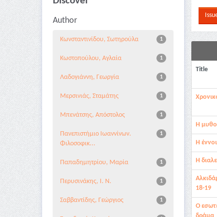
Discover
Author
Κωνσταντινίδου, Σωτηρούλα
1
Κωστοπούλου, Αγλαία
1
Title
Λαδογιάννη, Γεωργία
1
Μερσινιάς, Σταμάτης
1
Χρονικ
Μπενάτσης, Απόστολος
1
Η μυθο
Πανεπιστήμιο Ιωαννίνων.
1
Η έννο
Φιλοσοφικ...
Η διαλ
Παπαδημητρίου, Μαρία
1
Αλκιδά
Περυσινάκης, I. Ν.
1
18-19
Σαββαντίδης, Γεώργιος
1
Ο εσωτ
δράμα