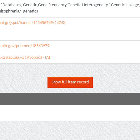
s,*Databases, Genetic,Gene Frequency,Genetic Heterogeneity,*Genetic Linkage
hizophrenia/*genetics
.uoi.gr/jspui/handle/123456789/24748
m.nih.gov/pubmed/18583979
ά περιοδικά ( Ανοικτά) - ΙΑΤ
Show full item record