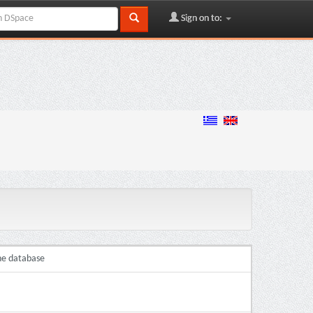
Sign on to:
ene database