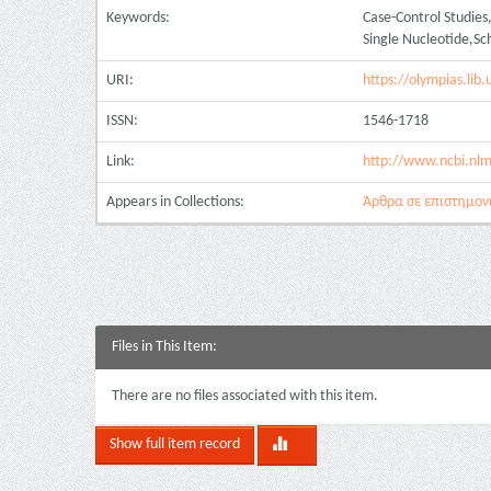
Keywords:
Case-Control Studie
Single Nucleotide,Sc
URI:
https://olympias.lib
ISSN:
1546-1718
Link:
http://www.ncbi.nl
Appears in Collections:
Άρθρα σε επιστημονικ
Files in This Item:
There are no files associated with this item.
Show full item record