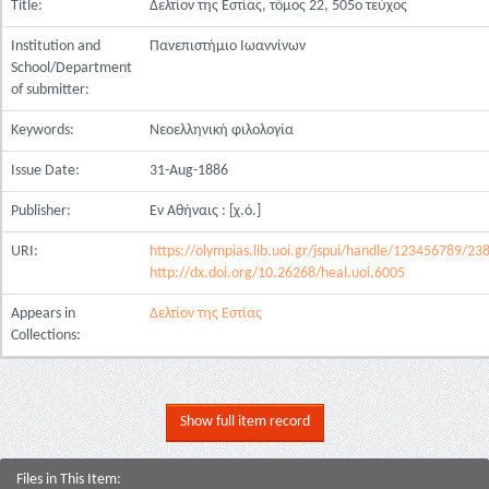
Title:
Δελτίον της Εστίας, τόμος 22, 505ο τεύχος
Institution and
Πανεπιστήμιο Ιωαννίνων
School/Department
of submitter:
Keywords:
Νεοελληνική φιλολογία
Issue Date:
31-Aug-1886
Publisher:
Εν Αθήναις : [χ.ό.]
URI:
https://olympias.lib.uoi.gr/jspui/handle/123456789/23
http://dx.doi.org/10.26268/heal.uoi.6005
Appears in
Δελτίον της Εστίας
Collections:
Show full item record
Files in This Item: