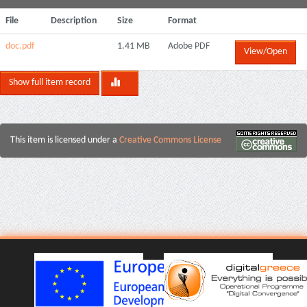
File
Description
Size
Format
doc.pdf
1.41 MB
Adobe PDF
View/Open
Show full item record
This item is licensed under a
Creative Commons License