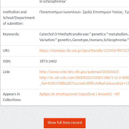
in schizophrenia"
Institution and
Πανεπιστήμιο Ιωαννίνων. Σχολή Επιστημών Υγείας. Τ
School/Department
of submitter:
Keywords:
Catechol O-Methyltransferase/*genetics/*metabolism
Variation/*genetics,Genotype,Humans,Schizophrenia/
URI:
https://olympias.lib.uoi.gr/jspui/handle/123456789/22
ISSN:
1873-2402
Link:
http://www.ncbi.nlm.nih.gov/pubmed/20303423
http://ac.els-cdn.com/S0006322310001186/1-s2.0-S0
_tid=9cf0370f8b2bf72ca1eb18981448a61e&acdnat=1
Appears in
Άρθρα σε επιστημονικά περιοδικά ( Ανοικτά) - ΙΑΤ
Collections:
Show full item record