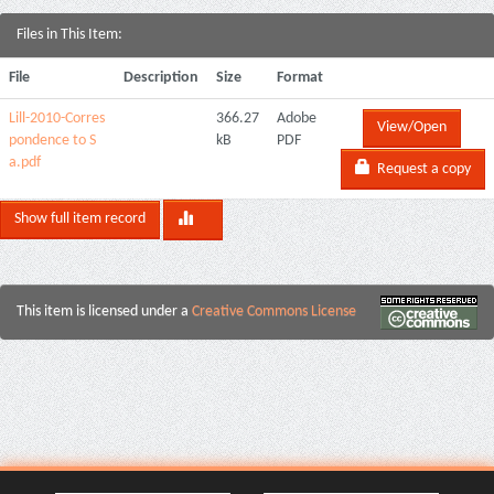
Files in This Item:
File
Description
Size
Format
Lill-2010-Corres
366.27
Adobe
View/Open
pondence to S
kB
PDF
a.pdf
Request a copy
Show full item record
This item is licensed under a
Creative Commons License