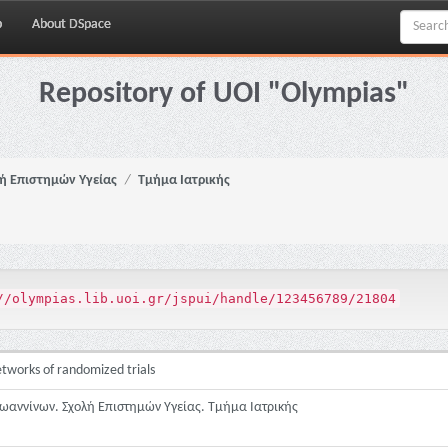
p
About DSpace
Repository of UOI "Olympias"
ή Επιστημών Υγείας
Τμήμα Ιατρικής
//olympias.lib.uoi.gr/jspui/handle/123456789/21804
etworks of randomized trials
ωαννίνων. Σχολή Επιστημών Υγείας. Τμήμα Ιατρικής