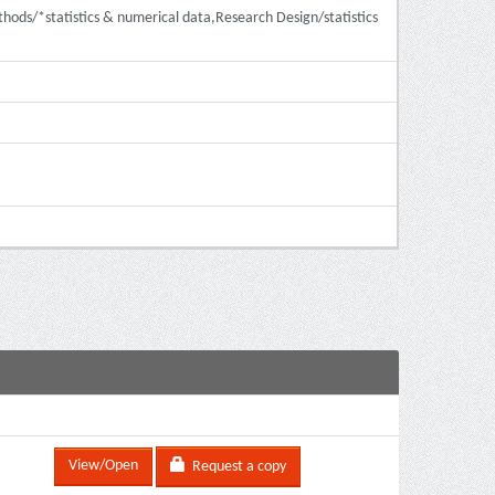
hods/*statistics & numerical data,Research Design/statistics
View/Open
Request a copy