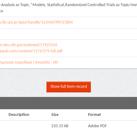
alysis as Topic,*Models, Statistical,Randomized Controlled Trials as Topic/met
ta
s.lib.uoi.gr/jspui/handle/123456789/21804
bi.nlm.nih.gov/pubmed/17925316
epub.com/content/17/3/279.full.pdf
μονικά περιοδικά ( Ανοικτά) - ΙΑΤ
Show full item record
Description
Size
Format
235.55 kB
Adobe PDF