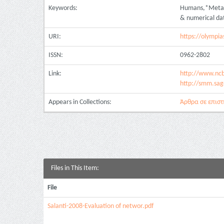
Keywords:
Humans,*Meta-An
& numerical da
URI:
https://olympia
ISSN:
0962-2802
Link:
http://www.nc
http://smm.sag
Appears in Collections:
Άρθρα σε επιστη
Files in This Item:
File
Salanti-2008-Evaluation of networ.pdf