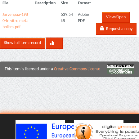
File
Description
Size
Format
Jarvenpaa-198
539.54
Adobe
View/Open
0-In vitro meta
kB
PDF
bolism.pdf
Request a copy
Show full item record
This item is licensed under a
Creative Commons License