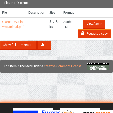
Files in This Item:
File
Description
Size
Format
Glaros-1993-in
617.83
Adobe
View/Open
vivo animal.pdf
kB
PDF
Request a copy
Show full item record
This item is licensed under a
Creative Commons License