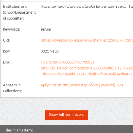
Institution and
Πανεπιστήμιο Ιωαννίνων. Σχολή Επιστημών Υγείας. Τ
School/Department
of submitter:
Keywords:
serum
URI:
https://olympias.lib.uoi.gr/jspui/handle/123456789/20
ISSN:
0021-9150
Link:
<Go to ISI>://000089447700031
http://ac.els-cdn.com/S0021915000005086/1-s2.0-S0
_tid=d909d072e4db0712e79d58f72f6be36d&acdnat=
Appears in
Άρθρα σε επιστημονικά περιοδικά ( Ανοικτά) - ΙΑΤ
Collections:
Show full item record
Files in This Item: