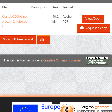
File
Description
Size
Format
Kiortsis-2000-Lipo
40.2
Adobe
View/Open
protein (a) dise.pd
kB
PDF
f
Request a copy
Show full item record
This item is licensed under a
Creative Commons License