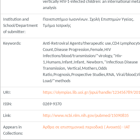
vertically HIV-1-infected children: an international met
analysis
Institution and
Πανεπιστήμιο Ιωαννίνων. Σχολή Επιστημών Υγείας.
School/Department
Τμήμα Ιατρικής
of submitter:
Keywords:
Anti-Retroviral Agents/therapeutic use,CD4 Lymphocyt
Count,Disease Progression,Female,HIV
Infections/blood/transmission/*virology,*Hiv-
1,Humans,Infant,Infant, Newborn,*Infectious Disease
Transmission, Vertical,Mothers,Odds
Ratio,Prognosis,Prospective Studies,RNA, Viral/blood,Vi
Load/*methods
URI:
https://olympias.lib.uoi.gr/jspui/handle/123456789/20
ISSN:
0269-9370
Link:
http://www.ncbi.nlm.nih.gov/pubmed/15090835
Appears in
Άρθρα σε επιστημονικά περιοδικά ( Ανοικτά) - ΙΑΤ
Collections: