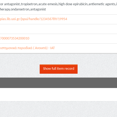
or antagonist,tropisetron,acute emesis,high dose epirubicin,antiemetic agents,
herapy,ondansetron,antagonist
mpias.lib.uoi.gr/jspui/handle/123456789/19954
://000073534200010
ιστημονικά περιοδικά ( Ανοικτά) - ΙΑΤ
Show full item record