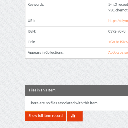
Keywords:
5-ht3 recept
930,chemot
URI:
https://oly
ISSN:
0392-9078
Link:
<Go to ISI>
Appears in Collections:
Άρθρα σε επ
Files in This Item:
There are no files associated with this item.
Show full item record