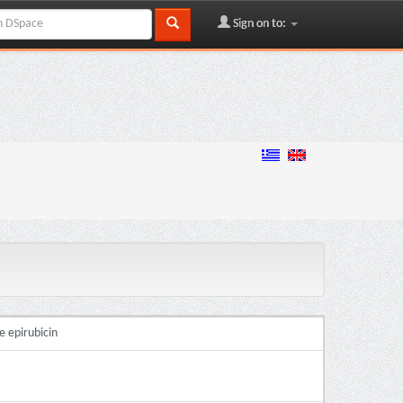
Sign on to:
e epirubicin