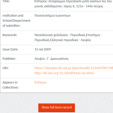
Title:
Έσπερος: σύγγραμμα περιοδικόν μετά εικόνων δις του
μηνός εκδιδόμενον, τόμος 6, 121ο - 144ο τεύχος
Institution and
Πανεπιστήμιο Ιωαννίνων
School/Department
of submitter:
Keywords:
Νεοελληνική φιλολογία - Περιοδικά,Επιστήμη -
Περιοδικά,Ελληνικά περιοδικά - Λειψία
Issue Date:
15-Jul-2009
Publisher:
Λειψία : Γ. Δρουγολίνος
URI:
https://olympias.lib.uoi.gr/jspui/handle/123456789/19
http://dx.doi.org/10.26268/heal.uoi.6656
Appears in
Έσπερος
Collections:
Show full item record