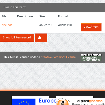
Files in This Item:
File
Description
Size
Format
doc.pdf
46.22 MB
Adobe PDF
View/Open
Show full item record
This item is licensed under a
Creative Commons License