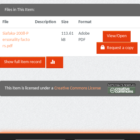
Files in This Item:
File
Description
Size
Format
Siafaka-2008-P
113.61
Adobe
View/Open
ersonality facto
kB
PDF
rs.pdf
Request a copy
Show full item record
This item is licensed under a
Creative Commons License