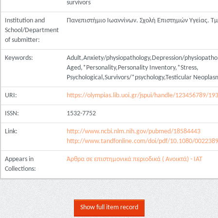
survivors
Institution and
Πανεπιστήμιο Ιωαννίνων. Σχολή Επιστημών Υγείας. Τ
School/Department
of submitter:
Keywords:
Adult,Anxiety/physiopathology,Depression/physiopat
Aged,*Personality,Personality Inventory,*Stress,
Psychological,Survivors/*psychology,Testicular Neopla
URI:
https://olympias.lib.uoi.gr/jspui/handle/123456789/19
ISSN:
1532-7752
Link:
http://www.ncbi.nlm.nih.gov/pubmed/18584443
http://www.tandfonline.com/doi/pdf/10.1080/00223
Appears in
Άρθρα σε επιστημονικά περιοδικά ( Ανοικτά) - ΙΑΤ
Collections:
Show full item record