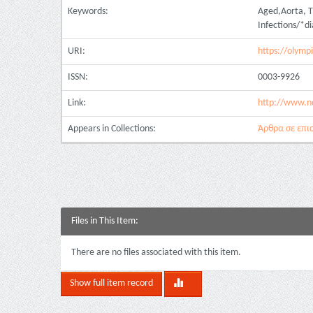
Keywords:
Aged,Aorta, T
Infections/*di
URI:
https://olymp
ISSN:
0003-9926
Link:
http://www.n
Appears in Collections:
Άρθρα σε επισ
Files in This Item:
There are no files associated with this item.
Show full item record