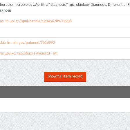
horacic/microbiology,Aortitis/*diagnosis/*microbiology,Diagnosis, Different
agnosis
ias.lib.uoi.gr/jspui/handle/123456789/19238
cbi.nlm.nih.gov/pubmed/7618992
τημονικά περιοδικά ( Ανοικτά) - ΙΑΤ
Show full item record