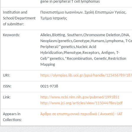
gene in peripheral T cell lymphomas
Institution and
Πανεπιστήμιο Ιωαννίνων. Σχολή Επιστημών Υγείας.
School/Department
Τμήμα Ιατρικής
of submitter:
Keywords:
Alleles,Blotting, Southern,Chromosome Deletion,DNA,
Neoplasm/genetics,Genotype,Humans,Lymphoma, T-Cel
Peripheral/*genetics,Nucleic Acid
Hybridization,Phenotype,Receptors, Antigen, T-
Cell/*genetics,*Recombination, Genetic,Restriction
Mapping
URI:
https://olympias.lib.uoi.gr/jspui/handle/123456789/18
ISSN:
0021-9738
Link:
http://www.ncbi.nlm.nih.gov/pubmed/1991851
http://www.jci.org/articles/view/115044/files/pdf
Appears in
Άρθρα σε επιστημονικά περιοδικά ( Ανοικτά) - ΙΑΤ
Collections: