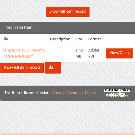
Show full item record
Files in This Item:
File
Description
Size
Format
Kanavaros-1991-Recomb
1.45
Adobe
View/Open
inative events.pdf
MB
PDF
Show full item record
This item is licensed under a
Creative Commons License