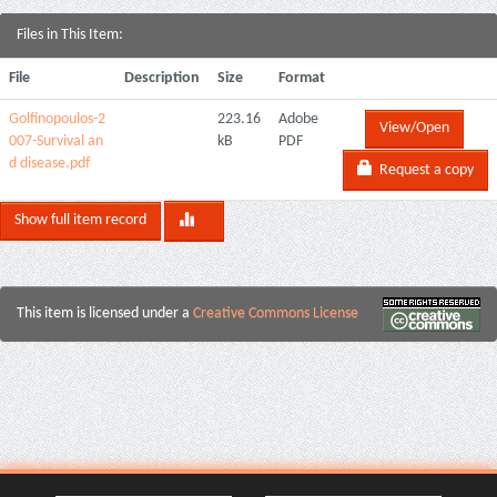
Files in This Item:
File
Description
Size
Format
Golfinopoulos-2
223.16
Adobe
View/Open
007-Survival an
kB
PDF
d disease.pdf
Request a copy
Show full item record
This item is licensed under a
Creative Commons License