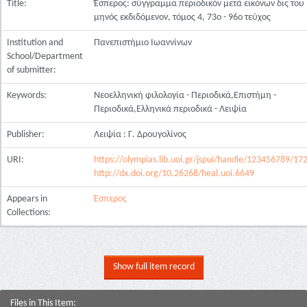
Title:
Έσπερος: σύγγραμμα περιοδικόν μετά εικόνων δις του
μηνός εκδιδόμενον, τόμος 4, 73ο - 96ο τεύχος
Institution and
Πανεπιστήμιο Ιωαννίνων
School/Department
of submitter:
Keywords:
Νεοελληνική φιλολογία - Περιοδικά,Επιστήμη -
Περιοδικά,Ελληνικά περιοδικά - Λειψία
Publisher:
Λειψία : Γ. Δρουγολίνος
URI:
https://olympias.lib.uoi.gr/jspui/handle/123456789/17
http://dx.doi.org/10.26268/heal.uoi.6649
Appears in
Έσπερος
Collections:
Show full item record
Files in This Item: