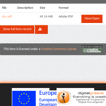
File
Description
Size
Format
doc.pdf
49.14 MB
Adobe PDF
View/Open
Show full item record
This item is licensed under a
Creative Commons License