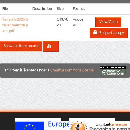
File
Description
Size
Format
Reifarth-2005-S
143.98
Adobe
View/Open
tellar neutron e
kB
PDF
apt.pdf
Request a copy
Show full item record
This item is licensed under a
Creative Commons License