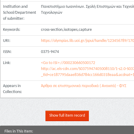
Institution and
Πανεπιστήμιο Ιωαννίνων. Σχολή Επιστημών και Τεχνο
School/Department
Τεχνολογιών
of submitter:
Keywords:
cross-section,isotopes,capture
URI:
https://olympias.lib.uoi.gr/jspui/handle/123456789/17
ISSN:
0375-9474
Link:
<Go to ISI>://000230660500172
http://ac.els-cdn.com/S0375947405008110/1-s2.0-S0
_tid=ce187795daae836d784cc166d0318eaa&acdnat=1
Appears in
Άρθρα σε επιστημονικά περιοδικά ( Ανοικτά) - ΦΥΣ
Collections:
Show full item record
Files in This Item: