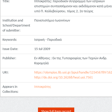
Title:
Ιπποκράτης: περιοδικόν σύγγραμμα των ιατρικών
επιστημών συντασσόμενον και εκδιδόμενον κατά μήνα
υπό Π. Καλλιβούρσου, τόμος 2, 2ο τεύχος
Institution and
Πανεπιστήμιο Ιωαννίνων
School/Department
of submitter:
Keywords:
Ιατρική - Περιοδικά
Issue Date:
15-Jul-2009
Publisher:
Εν Αθήναις : Εκ της Τυπογραφίας των Τεχνών Ανδρ.
Κορομηλά
URI:
https://olympias.lib.uoi.gr/jspui/handle/123456789/16
http://dx.doi.org/10.26268/heal.uoi.7561
Appears in
Ιπποκράτης
Collections:
Show full item record