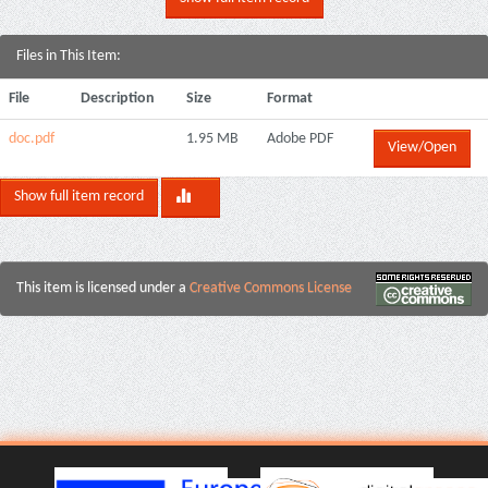
Files in This Item:
File
Description
Size
Format
doc.pdf
1.95 MB
Adobe PDF
View/Open
Show full item record
This item is licensed under a
Creative Commons License