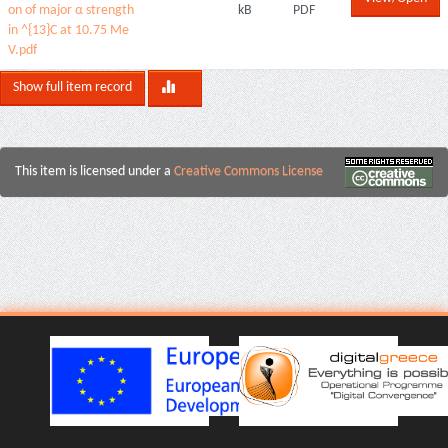
on of major α strength
kB
PDF
in ^{13}C at 10.75 Me
V.pdf
Show full item record
This item is licensed under a
Creative Commons License