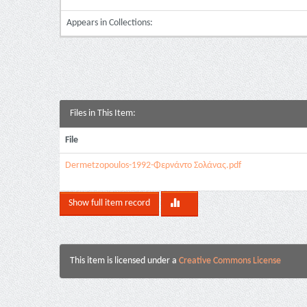
Appears in Collections:
Files in This Item:
File
Dermetzopoulos-1992-Φερνάντο Σολάνας.pdf
Show full item record
This item is licensed under a
Creative Commons License