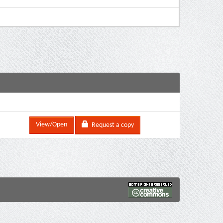
View/Open
Request a copy