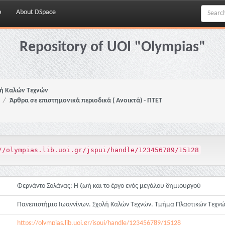
p
About DSpace
Repository of UOI "Olympias"
ή Καλών Τεχνών
Άρθρα σε επιστημονικά περιοδικά ( Ανοικτά) - ΠΤΕΤ
//olympias.lib.uoi.gr/jspui/handle/123456789/15128
Φερνάντο Σολάνας: H ζωή και το έργο ενός μεγάλου δημιουργού
Πανεπιστήμιο Ιωαννίνων. Σχολή Καλών Τεχνών. Τμήμα Πλαστικών Τεχνώ
https://olympias.lib.uoi.gr/jspui/handle/123456789/15128