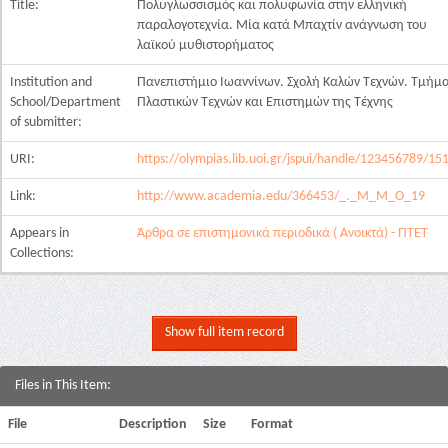
Title:
Πολυγλωσσισμός και πολυφωνία στην ελληνική
παραλογοτεχνία. Mία κατά Mπαχτίν ανάγνωση του
λαϊκού μυθιστορήματος
Institution and
Πανεπιστήμιο Ιωαννίνων. Σχολή Καλών Τεχνών. Τμήμ
School/Department
Πλαστικών Τεχνών και Επιστημών της Τέχνης
of submitter:
URI:
https://olympias.lib.uoi.gr/jspui/handle/123456789/15
Link:
http://www.academia.edu/366453/_._M_M_O_19
Appears in
Άρθρα σε επιστημονικά περιοδικά ( Ανοικτά) - ΠΤΕΤ
Collections:
Show full item record
Files in This Item:
File
Description
Size
Format