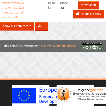
dermentzopoulo
81.02
Adobe
View/Open
s-1996-Πολυγλω
kB
PDF
σσισμός και πολ
Request a copy
υφωνία.pdf
Show full item record
This item is licensed under a
Creative Commons License