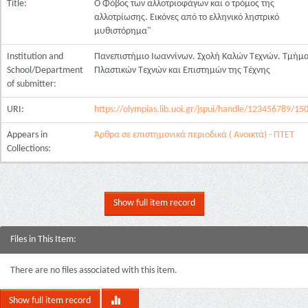
Title:
O Φόβος των αλλοτριοφάγων και ο τρόμος της
αλλοτρίωσης. Eικόνες από το ελληνικό ληστρικό
μυθιστόρημα"
Institution and
Πανεπιστήμιο Ιωαννίνων. Σχολή Καλών Τεχνών. Τμήμ
School/Department
Πλαστικών Τεχνών και Επιστημών της Τέχνης
of submitter:
URI:
https://olympias.lib.uoi.gr/jspui/handle/123456789/15
Appears in
Άρθρα σε επιστημονικά περιοδικά ( Ανοικτά) - ΠΤΕΤ
Collections:
Show full item record
Files in This Item:
There are no files associated with this item.
Show full item record