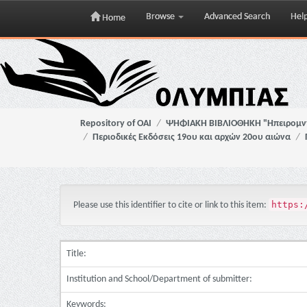
Browse
Advanced Search
Hel
Home
Skip
navigation
Repository of OAI
ΨΗΦΙΑΚΗ ΒΙΒΛΙΟΘΗΚΗ "Ηπειρομ
Περιοδικές Εκδόσεις 19ου και αρχών 20ου αιώνα
https:
Please use this identifier to cite or link to this item:
Title:
Institution and School/Department of submitter:
Keywords: