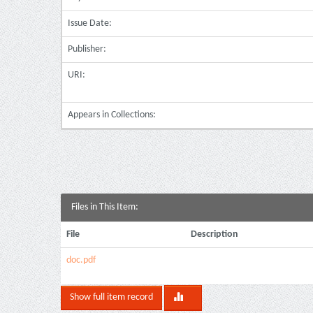
Issue Date:
Publisher:
URI:
Appears in Collections:
Files in This Item:
File
Description
doc.pdf
Show full item record