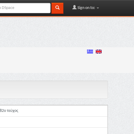
Sign on to:
82ο τεύχος