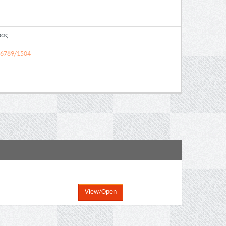
ρας
456789/1504
View/Open