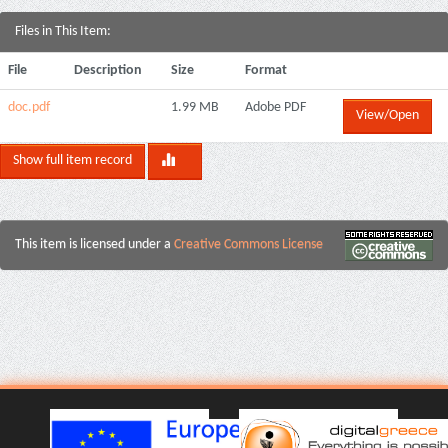
Files in This Item:
File
Description
Size
Format
doc.pdf
1.99 MB
Adobe PDF
View/Open
Show full item record
This item is licensed under a
Creative Commons License