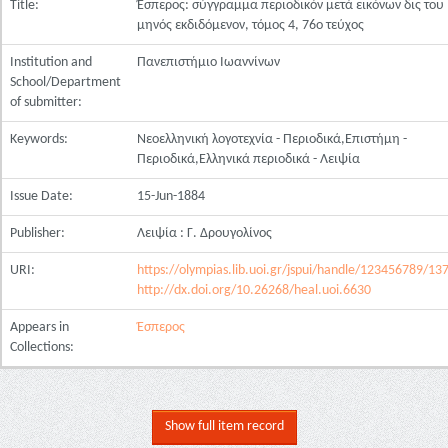
Title:
Έσπερος: σύγγραμμα περιοδικόν μετά εικόνων δις του
μηνός εκδιδόμενον, τόμος 4, 76ο τεύχος
Institution and
Πανεπιστήμιο Ιωαννίνων
School/Department
of submitter:
Keywords:
Νεοελληνική λογοτεχνία - Περιοδικά,Επιστήμη -
Περιοδικά,Ελληνικά περιοδικά - Λειψία
Issue Date:
15-Jun-1884
Publisher:
Λειψία : Γ. Δρουγολίνος
URI:
https://olympias.lib.uoi.gr/jspui/handle/123456789/13
http://dx.doi.org/10.26268/heal.uoi.6630
Appears in
Έσπερος
Collections:
Show full item record