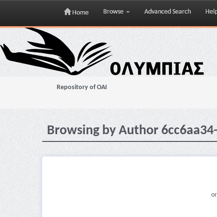
Browse
Advanced Search
Hel
Home
Skip
navigation
Repository of OAI
Browsing by Author 6cc6aa34
or