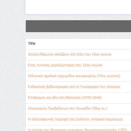
Title
Απελευθέρωση σκλάβων στα τέλη του 16ου αιώνα
Ένας τυπικός μεγαλέμπορος του 16ου αιώνα
Ελληνικά σχολικά εγχειρίδια γεωγραφίας (19ος αιώνας)
Ενδεικτική βιβλιογραφία για τη Γεωγραφία της Ιστορίας
Επιδρομές και βία στη θάλασσα (1590-1646)
Εποικισμός Πρεβεζάνων στη Λευκάδα (18ος αι.)
Η ελληνόφωνος περιοχή του Σαλέντο: ιστορικό σημείωμα
Η πτώση του βενετικού εμπορίου (Κωνσταντινούπολη 1785)