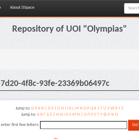
p
About DSpace
Repository of UOI "Olympias"
-7d20-4f8c-93fe-23369b06497c
Jump to:
0-9
A
B
C
D
E
F
G
H
I
J
K
L
M
N
O
P
Q
R
S
T
U
V
W
X
Y
Z
Jump to:
Α
Β
Γ
Δ
Ε
Ζ
Η
Θ
Ι
Κ
Λ
Μ
Ν
Ξ
Ο
Π
Ρ
Σ
Τ
Υ
Φ
Χ
Ψ
Ω
 enter first few letters: