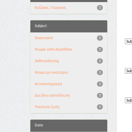
Καζάκος, Γεώργιος
1
Subject
Depression
1
People with disabilities
1
Selfmonitoring
1
Άτομα με αναπηρία
1
Αυτοκαταγραφή
1
Δια βίου εκπαίδευση
1
Ποιότητα ζωής
1
Date