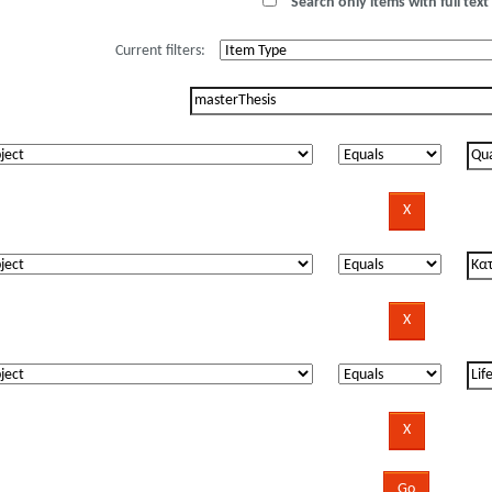
Search only items with full text 
Current filters: