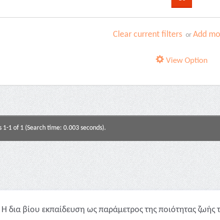
Clear current filters
Add mor
or
View Option
s 1-1 of 1 (Search time: 0.003 seconds).
Η δια βίου εκπαίδευση ως παράμετρος της ποιότητας ζωής τ