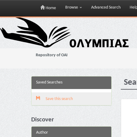
Browse
Advanced Search
Hel
Home
Skip
navigation
Repository of OAI
Sea
Saved Searches
Save this search
Discover
Author