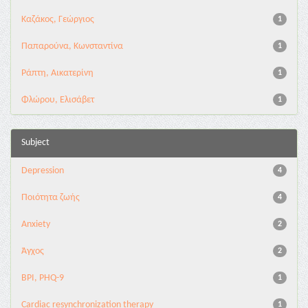
Καζάκος, Γεώργιος
1
Παπαρούνα, Κωνσταντίνα
1
Ράπτη, Αικατερίνη
1
Φλώρου, Ελισάβετ
1
Subject
Depression
4
Ποιότητα ζωής
4
Anxiety
2
Άγχος
2
BPI, PHQ-9
1
Cardiac resynchronization therapy
1