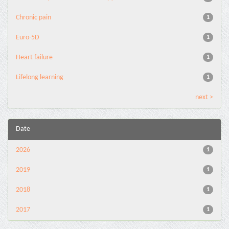
Chronic pain
1
Euro-5D
1
Heart failure
1
Lifelong learning
1
next >
Date
2026
1
2019
1
2018
1
2017
1