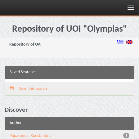
Skip
navigation
Repository of UOI "Olympias"
Repository of OAI
Saved Searches
Save this search
Discover
Author
Paparouna, Konstantina
1