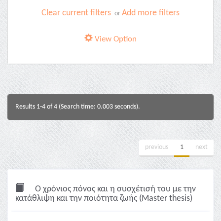
Clear current filters
Add more filters
or
View Option
Results 1-4 of 4 (Search time: 0.003 seconds).
previous
1
next
Ο χρόνιος πόνος και η συσχέτισή του με την
κατάθλιψη και την ποιότητα ζωής (Master thesis)