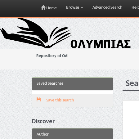
Browse
Advanced Search
Hel
Home
Skip
navigation
Repository of OAI
Sea
Saved Searches
Save this search
Discover
Author