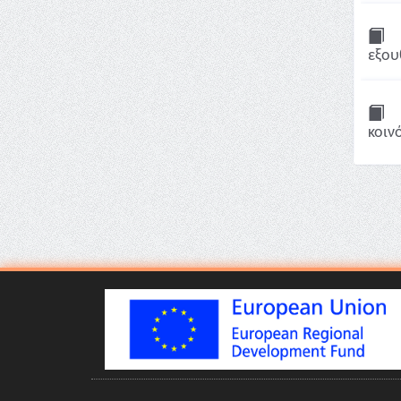
εξου
κοιν