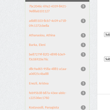
7bc2046c-69a2-4339-8421-
1
9e88ab101127
a6b85103-8cb7-4c09-a718-
1
09c1372cbe8a
Athanasiou, Athina
1
Barka, Eleni
1
be87279f-82f2-4898-b3e9-
1
f3c06920e76c
d8c9ad65-958a-4881-a1aa-
1
a06f25c4ba88
Enezli, Aristea
1
feb95b38-b87a-43ee-ab0c-
1
c22536ec1760
Kostavasili, Panagiota
1