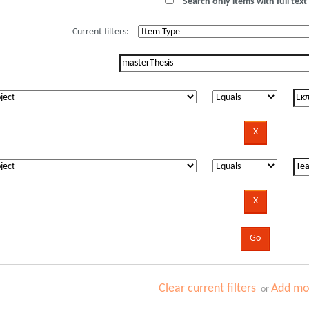
Search only items with full text 
Current filters:
Clear current filters
Add mor
or