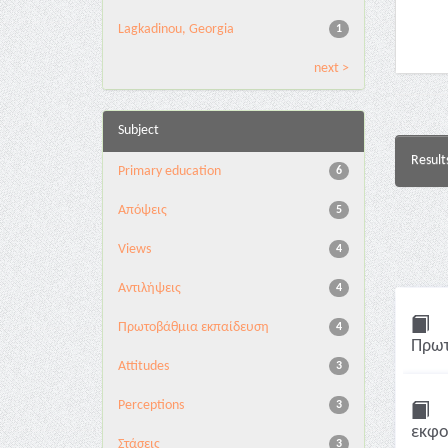
Lagkadinou, Georgia
1
next >
Subject
Result
Primary education
6
Απόψεις
5
Views
4
Αντιλήψεις
4
Πρωτοβάθμια εκπαίδευση
4
Πρωτ
Attitudes
3
Perceptions
3
εκφο
Στάσεις
3