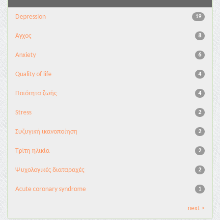
Depression
19
Άγχος
8
Anxiety
6
Quality of life
4
Ποιότητα ζωής
4
Stress
2
Συζυγική ικανοποίηση
2
Τρίτη ηλικία
2
Ψυχολογικές διαταραχές
2
Acute coronary syndrome
1
next >