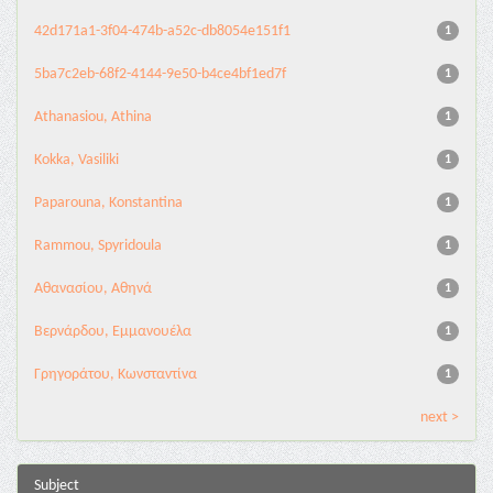
42d171a1-3f04-474b-a52c-db8054e151f1
1
5ba7c2eb-68f2-4144-9e50-b4ce4bf1ed7f
1
Athanasiou, Athina
1
Kokka, Vasiliki
1
Paparouna, Konstantina
1
Rammou, Spyridoula
1
Αθανασίου, Αθηνά
1
Βερνάρδου, Εμμανουέλα
1
Γρηγοράτου, Κωνσταντίνα
1
next >
Subject