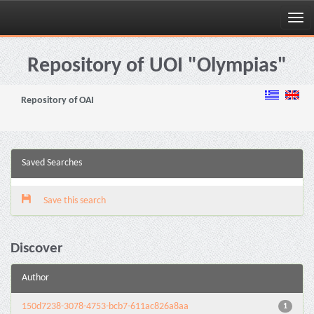
Skip
navigation
Repository of UOI "Olympias"
Repository of OAI
Saved Searches
Save this search
Discover
Author
150d7238-3078-4753-bcb7-611ac826a8aa
1