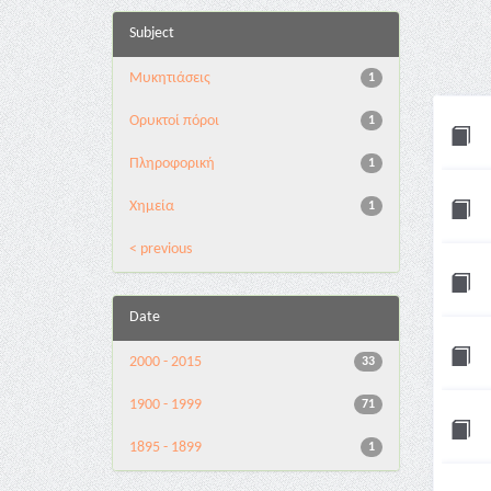
Subject
Μυκητιάσεις
1
Ορυκτοί πόροι
1
Πληροφορική
1
Χημεία
1
< previous
Date
2000 - 2015
33
1900 - 1999
71
1895 - 1899
1