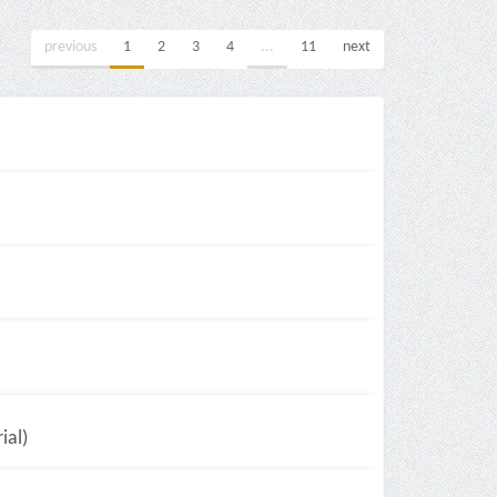
previous
1
2
3
4
...
11
next
ial)