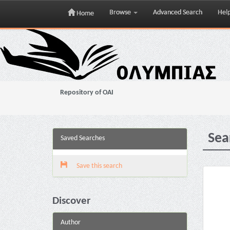
Browse
Advanced Search
Hel
Home
Skip
navigation
Repository of OAI
Sea
Saved Searches
Save this search
Discover
Author