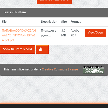
Files in This Item:
File
Description
Size
Format
ΠΑΠΑΒΛΑΣΟΠΟΥΛΟΣ ΑΧΙ
Πτυχιακή ε
3.3
Adobe
View/Open
ΛΛΕΑΣ_ΠΤΥΧΙΑΚΗ ΕΡΓΑΣΙ
ργασία
MB
PDF
Α.pdf.pdf
Show full item record
This item is licensed under a
Creative Commons License