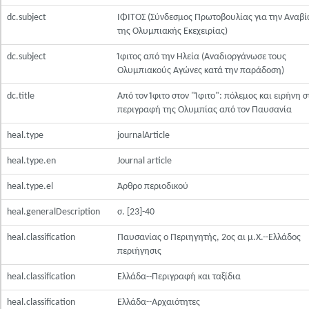
dc.subject
ΙΦΙΤΟΣ (Σύνδεσμος Πρωτοβουλίας για την Αναβ
της Ολυμπιακής Εκεχειρίας)
dc.subject
Ίφιτος από την Ηλεία (Αναδιοργάνωσε τους
Ολυμπιακούς Αγώνες κατά την παράδοση)
dc.title
Από τον Ίφιτο στον "Ίφιτο": πόλεμος και ειρήνη σ
περιγραφή της Ολυμπίας από τον Παυσανία
heal.type
journalArticle
heal.type.en
Journal article
heal.type.el
Άρθρο περιοδικού
heal.generalDescription
σ. [23]-40
heal.classification
Παυσανίας ο Περιηγητής, 2ος αι μ.Χ.--Ελλάδος
περιήγησις
heal.classification
Ελλάδα--Περιγραφή και ταξίδια
heal.classification
Ελλάδα--Αρχαιότητες