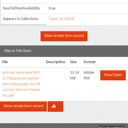
heal.fullTextAvailability
true
Appears in Collections:
Τόμος 32 (2003)
Show simple item record
Files in This Item:
File
Description
Size
Format
Από τον Ίφιτο στον ΙΦΙΤ
13.14
Adobe
View/Open
Ο. Πόλεμος και ειρήνη
MB
PDF
στην περιγραφή της Ολ
υμπίας από τον Παυσα
νία.pdf
Show simple item record