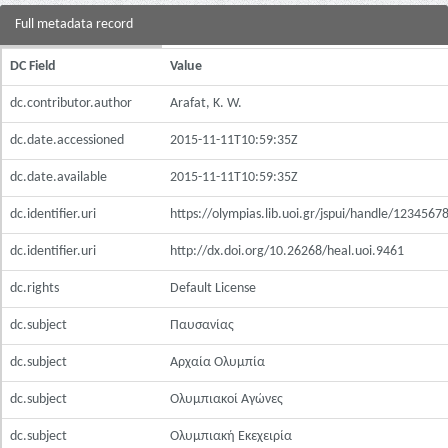
Full metadata record
DC Field
Value
dc.contributor.author
Arafat, K. W.
dc.date.accessioned
2015-11-11T10:59:35Z
dc.date.available
2015-11-11T10:59:35Z
dc.identifier.uri
https://olympias.lib.uoi.gr/jspui/handle/123456
dc.identifier.uri
http://dx.doi.org/10.26268/heal.uoi.9461
dc.rights
Default License
dc.subject
Παυσανίας
dc.subject
Αρχαία Ολυμπία
dc.subject
Ολυμπιακοί Αγώνες
dc.subject
Ολυμπιακή Εκεχειρία