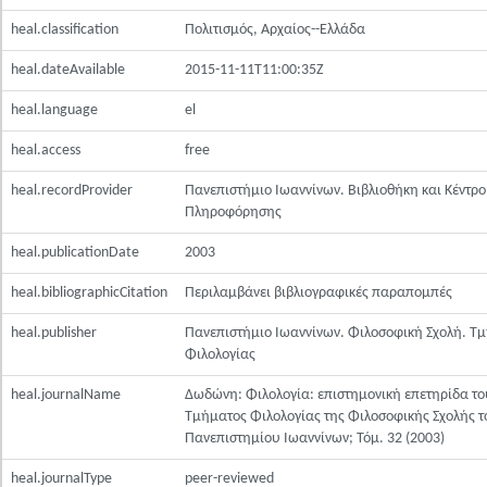
heal.classification
Πολιτισμός, Αρχαίος--Ελλάδα
heal.dateAvailable
2015-11-11T11:00:35Z
heal.language
el
heal.access
free
heal.recordProvider
Πανεπιστήμιο Ιωαννίνων. Βιβλιοθήκη και Κέντρο
Πληροφόρησης
heal.publicationDate
2003
heal.bibliographicCitation
Περιλαμβάνει βιβλιογραφικές παραπομπές
heal.publisher
Πανεπιστήμιο Ιωαννίνων. Φιλοσοφική Σχολή. Τ
Φιλολογίας
heal.journalName
Δωδώνη: Φιλολογία: επιστημονική επετηρίδα το
Τμήματος Φιλολογίας της Φιλοσοφικής Σχολής τ
Πανεπιστημίου Ιωαννίνων; Τόμ. 32 (2003)
heal.journalType
peer-reviewed