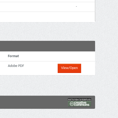
-
Format
Adobe PDF
View/Open