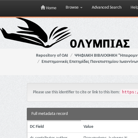
Browse
Advanced Search
Hel
Home
Skip
navigation
Repository of OAI
ΨΗΦΙΑΚΗ ΒΙΒΛΙΟΘΗΚΗ "Ηπειρομ
Επιστημονικές Επετηρίδες Πανεπιστημίου Ιωαννίνω
https:
Please use this identifier to cite or link to this item:
Full metadata record
DC Field
Value