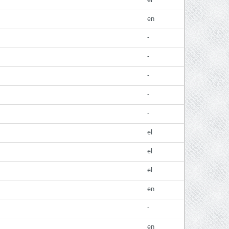
el
en
-
-
-
-
-
el
el
el
en
-
en