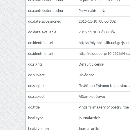
dc.contributor.author
Περυσινάκης, Ιωάννης Ν.
dc.contributor.author
Perysinakis, I. N.
dc.date.accessioned
2015-11-10T08:00:38Z
dc.date.available
2015-11-10T08:00:38Z
dc.identifier.uri
https://olympias.lib.uoi.gr/js
dc.identifier.uri
http://dx.doi.org/10.26268/hea
dc.rights
Default License
dc.subject
Πίνδαρος
dc.subject
Πινδάρου Επίνικοι Νεμεονίκαι
dc.subject
Αθλητικοί ύμνοι
dc.title
Pindar's imagery of poetry: t
heal.type
journalArticle
heal.type.en
Journal article