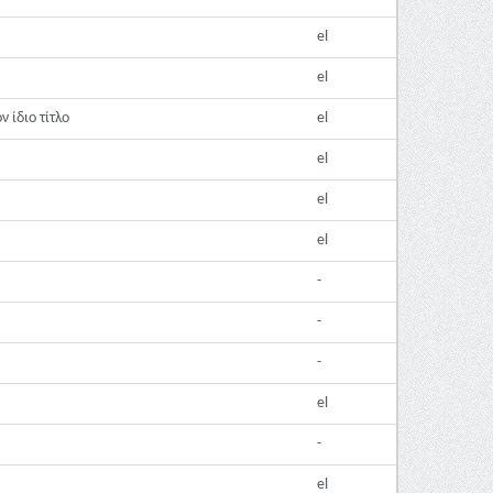
el
el
 ίδιο τίτλο
el
el
el
el
-
-
-
el
-
el