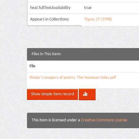
heal.fullTextAvailability
true
Appears in Collections:
Τόμος 27 (1998)
Files in This Item:
File
Pindar's imagery of poetry. The Nemean Odes.pdf
Show simple item record
This item is licensed under a
Creative Commons License