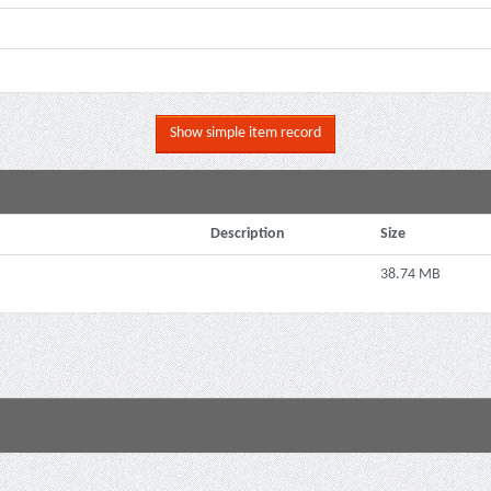
Show simple item record
Description
Size
38.74 MB