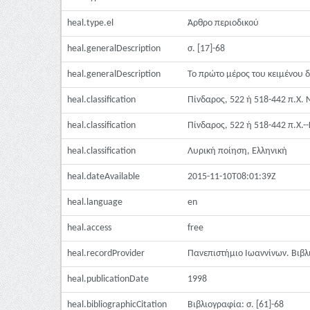
heal.type.el
Άρθρο περιοδικού
heal.generalDescription
σ. [17]-68
heal.generalDescription
Το πρώτο μέρος του κειμένου δη
heal.classification
Πίνδαρος, 522 ή 518-442 π.Χ. 
heal.classification
Πίνδαρος, 522 ή 518-442 π.Χ.--
heal.classification
Λυρική ποίηση, Ελληνική
heal.dateAvailable
2015-11-10T08:01:39Z
heal.language
en
heal.access
free
heal.recordProvider
Πανεπιστήμιο Ιωαννίνων. Βιβ
heal.publicationDate
1998
heal.bibliographicCitation
Βιβλιογραφία: σ. [61]-68