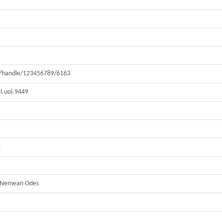
pui/handle/123456789/6163
l.uoi.9449
ς
he Nemean Odes