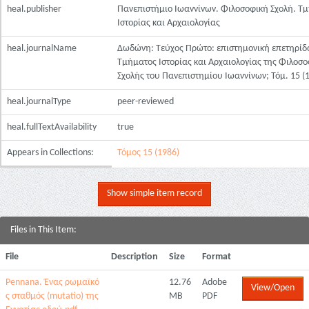
heal.publisher
Πανεπιστήμιο Ιωαννίνων. Φιλοσοφική Σχολή. Τ
Ιστορίας και Αρχαιολογίας
heal.journalName
Δωδώνη: Τεύχος Πρώτο: επιστημονική επετηρίδ
Τμήματος Ιστορίας και Αρχαιολογίας της Φιλοσ
Σχολής του Πανεπιστημίου Ιωαννίνων; Τόμ. 15 (
heal.journalType
peer-reviewed
heal.fullTextAvailability
true
Appears in Collections:
Τόμος 15 (1986)
Show simple item record
Files in This Item:
File
Description
Size
Format
Pennana. Ένας ρωμαϊκό
12.76
Adobe
View/Open
ς σταθμός (mutatio) της
MB
PDF