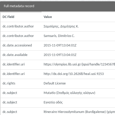
Full metadata record
DC Field
Value
dc.contributor.author
Σαμσάρης, Δημήτρης Κ.
dc.contributor.author
Samsaris, Dimitrios C.
dc.date.accessioned
2015-11-09T13:04:01Z
dc.date.available
2015-11-09T13:04:01Z
dc.identifier.uri
https://olympias.lib.uoi.gr/jspui/handle/123456
dc.identifier.uri
http://dx.doi.org/10.26268/heal.uoi.9253
dc.rights
Default License
dc.subject
Mutatio (Σταθμός αλλαγής αλόγων)
dc.subject
Εγνατία οδός
dc.subject
ltineraire Hierosolymitanum (Burdigalense) (χάρτ