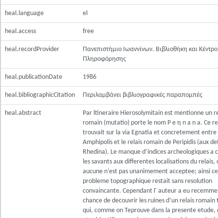
heal.language
el
heal.access
free
heal.recordProvider
Πανεπιστήμιο Ιωαννίνων. Βιβλιοθήκη και Κέντρο
Πληροφόρησης
heal.publicationDate
1986
heal.bibliographicCitation
Περιλαμβάνει βιβλιογραφικές παραπομπές
heal.abstract
Par ltineraire Hierosolymitain est mentionne un re
romain (mutatio) porte le nom P e η n a n a. Ce re
trouvait sur la via Egnatia et concretement entre l
Amphipolis et le relais romain de Peripidis (aux def
Rhedina). Le manque d’indices archeologiques a 
les savants aux differentes localisations du relais,
aucune n’est pas unanimement acceptee; ainsi ce
probleme topographique restait sans resolution
convaincante. Cependant Γ auteur a eu recemmen
chance de decouvrir les ruines d’un relais romain
qui, comme on Teprouve dans la presente etude, 