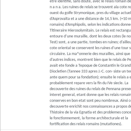
etre identifie, sans doute, avec le relais romain de
n a n a. Les ruines de relais se trouvent ala cote n
ouest du golfe Strymonique, pres du village actuel
d’Asprovalta et a une distance de 14,5 km. (=10 mi
romains) d’Amphipolis, selon les indications donne
Tltineraire Hierosolymitain. Le relais est rectangu
entoure d’une muraille, dont les deux cotes (le no
Test) sont, a une partie, tombes en ruines; d’aille
cote oriental se conservent les ruines d’une tour s
circulaire. La ma^onnerie des murailles, ainsi que
d’autres indices, montrent bien que le relais de 
avait ete fonde a Tepoque de Constantin le Grand
Diocletien (Tannee 333 apres J.-C. con- siste un t
ante quem pour sa fondation); ensuite le relais a 
probablement repare vers la fin du IVe siecle. La
decouverte des ruines du relais de Pennana prese
interet general, etant donne que les relais romai
conserves en bon etat sont peu nombreux. Ainsi c
decouverte enrichit nos connaissances a propos d
Thistoire de la via Egnatia et des problemes conc
le fonctionnement, la forme architecturale et la
fortification des relais romains (mutationes).