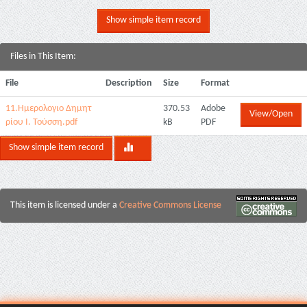
Show simple item record
Files in This Item:
File
Description
Size
Format
11.Ημερολογιο Δημητ
370.53
Adobe
View/Open
ρίου Ι. Τούσση.pdf
kB
PDF
Show simple item record
This item is licensed under a
Creative Commons License