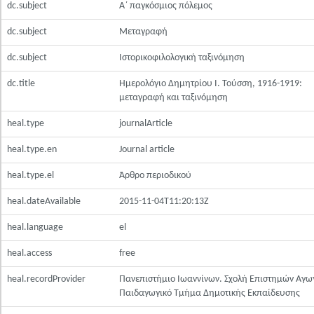
dc.subject
Α΄ παγκόσμιος πόλεμος
dc.subject
Μεταγραφή
dc.subject
Ιστορικοφιλολογική ταξινόμηση
dc.title
Ημερολόγιο Δημητρίου Ι. Τούσση, 1916-1919:
μεταγραφή και ταξινόμηση
heal.type
journalArticle
heal.type.en
Journal article
heal.type.el
Άρθρο περιοδικού
heal.dateAvailable
2015-11-04T11:20:13Z
heal.language
el
heal.access
free
heal.recordProvider
Πανεπιστήμιο Ιωαννίνων. Σχολή Επιστημών Αγω
Παιδαγωγικό Τμήμα Δημοτικής Εκπαίδευσης