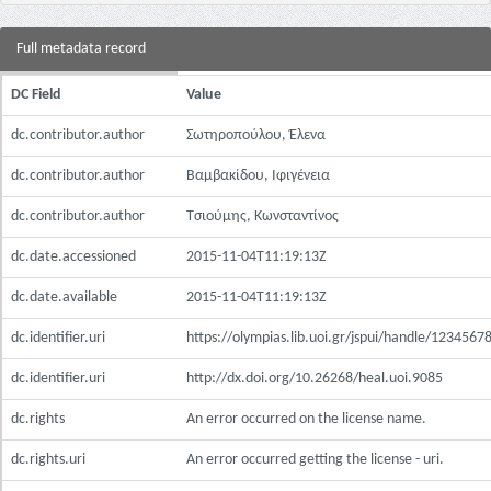
Full metadata record
DC Field
Value
dc.contributor.author
Σωτηροπούλου, Έλενα
dc.contributor.author
Βαμβακίδου, Ιφιγένεια
dc.contributor.author
Τσιούμης, Κωνσταντίνος
dc.date.accessioned
2015-11-04T11:19:13Z
dc.date.available
2015-11-04T11:19:13Z
dc.identifier.uri
https://olympias.lib.uoi.gr/jspui/handle/123456
dc.identifier.uri
http://dx.doi.org/10.26268/heal.uoi.9085
dc.rights
An error occurred on the license name.
dc.rights.uri
An error occurred getting the license - uri.