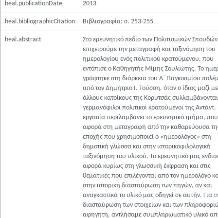
heal.publicationDate
2013
heal.bibliographicCitation
Βιβλιογραφία: σ. 253-255
heal.abstract
Στο ερευνητικό πεδίο των Πολιτισμικών Σπουδών
επιχειρούμε την μεταγραφή και ταξινόμηση του
ημερολογίου ενός πολιτικού κρατούμενου, που
εντόπισε ο Καθηγητής Μίμης Σουλιώτης. Το ημε
γράφτηκε στη διάρκεια του Α΄ Παγκοσμίου πολέ
από τον Δημήτριο Ι. Τούσση, όταν ο ίδιος μαζί με
άλλους κατοίκους της Κορυτσάς συλλαμβάνοντα
γερμανόφιλοι πολιτικοί κρατούμενοι της Αντάντ.
εργασία περιλαμβάνει το ερευνητικό τμήμα, που
αφορά στη μεταγραφή από την καθαρεύουσα τη
εποχής που χρησιμοποιεί ο «ημερολόγος» στη
δημοτική γλώσσα και στην ιστορικοφιλολογική
ταξινόμηση του υλικού. Το ερευνητικό μας ενδι
αφορά κυρίως στη γλωσσική έκφραση και στις
θεματικές που επιλέγονται από τον ημερολόγο κα
στην ιστορική διασταύρωση των πηγών, αν και
αναγκαστικά το υλικό μας οδηγεί σε αυτήν. Για τ
διασταύρωση των στοιχείων και των πληροφορι
αφηγητή, αντλήσαμε συμπληρωματικό υλικό απ