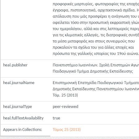
προφορικές μαρτυρίες, φωτογραφίες της εποχής
έγγραφα, πιστοποιητικά, αρχιτεκτονικά σχέδια. 
απόλαυση που μάς προσφέρει η ανάγνωση του 
οφείλεται τόσο στην προσωπική εκφραστική γλ
του ημερολόγου, αλλά και στις λεπτομερείς περ
για τις κλιματικές αλλαγές, τις διατροφικές συνήθ
τα μέσα μεταφοράς και στους συνειρμούς που
προκαλούν τα σχόλια του για άλλες εποχές και
πρόσωπα της γαλλικής ιστορίας του 19ού αιώνα
heal.publisher
Πανεπιστήμιο Ιωαννίνων. Σχολή Επιστημών Αγω
Παιδαγωγικό Τμήμα Δημοτικής Εκπαίδευσης
heal.journalName
Επιστημονική Επετηρίδα Παιδαγωγικού Τμήματ
Δημοτικής Εκπαίδευσης Πανεπιστημίου Ιωαννίν
Τόμ. 25 (2013)
heal.journalType
peer-reviewed
heal.fullTextAvailability
true
Appears in Collections:
Τόμος 25 (2013)