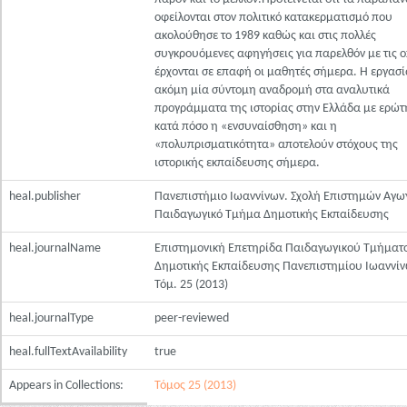
οφείλονται στον πολιτικό κατακερματισμό που
ακολούθησε το 1989 καθώς και στις πολλές
συγκρουόμενες αφηγήσεις για παρελθόν με τις ο
έρχονται σε επαφή οι μαθητές σήμερα. Η εργασί
ακόμη μία σύντομη αναδρομή στα αναλυτικά
προγράμματα της ιστορίας στην Ελλάδα με ερώτ
κατά πόσο η «ενσυναίσθηση» και η
«πολυπρισματικότητα» αποτελούν στόχους της
ιστορικής εκπαίδευσης σήμερα.
heal.publisher
Πανεπιστήμιο Ιωαννίνων. Σχολή Επιστημών Αγω
Παιδαγωγικό Τμήμα Δημοτικής Εκπαίδευσης
heal.journalName
Επιστημονική Επετηρίδα Παιδαγωγικού Τμήματ
Δημοτικής Εκπαίδευσης Πανεπιστημίου Ιωαννίν
Τόμ. 25 (2013)
heal.journalType
peer-reviewed
heal.fullTextAvailability
true
Appears in Collections:
Τόμος 25 (2013)