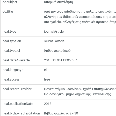
dc.subject
Ιστορική συνείδηση
dc.title
Από την ενσυναίσθηση στην πολυπρισματικότητ
αλλαγές στις διδακτικές προτεραιότητες της ιστο
στο σχολείο, αλλαγές στις πολιτικές προτεραιότη
heal.type
journalArticle
heal.type.en
Journal article
heal.type.el
Άρθρο περιοδικού
heal.dateAvailable
2015-11-04T11:05:55Z
heal.language
el
heal.access
free
heal.recordProvider
Πανεπιστήμιο Ιωαννίνων. Σχολή Επιστημών Αγω
Παιδαγωγικό Τμήμα Δημοτικής Εκπαίδευσης
heal.publicationDate
2013
heal.bibliographicCitation
Βιβλιογραφία: σ. 27-30