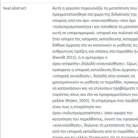
heal.abstract
Αυτή η εργασία παρουσιάζει τη μετατόπιση που
πραγματοποιήθηκε στο χώρο της διδακτικής της
ιστορίας από τον όρο «ενσυναίσθηση» στον όρο
«πολυπρισματικότητα» και τοποθετεί τη μετατό
αυτή σε ιστοριογραφικό, ιστορικό και πολιτικό πλ
Στην ιστορία της ιστορικής εκπαίδευσης καταρχά
δόθηκε έμφαση στο να κατανοούν οι μαθητές τις
ανθρώπινες πράξεις και στάσεις στο παρελθόν (L
Shemilt 2011), ό,τι εμπεριέχει ο
όρος«empathy»,δηλαδή«ενσυναίσθηση». Όμως
πρόσφατα η ιστορική εκπαίδευση δίνει έμφαση 
«ιστορική συνείδηση», δηλαδή στην ανάγκη να
χρησιμοποιούν οι μαθητές το παρελθόν, προκει
να κατανοήσουν και να επιλύσουν προβλήματα 
παρόντος όπως και στο να προγραμματίσουν για
μέλλον (Rüsen, 2005). Το επιχείρημα που προβάλ
είναι πως η επικράτηση του
όρου«πολυπρισματικότητα», όσον αφορά την
κατανόηση του παρελθόντος, έναντι του προγεν
«ενσυναίσθηση», δηλώνει τη μετατόπιση της έ
από την ιστορική εκπαίδευση από το παρελθόν, 
παρόν και το μέλλον.Προτείνεται ότι τα παραπά