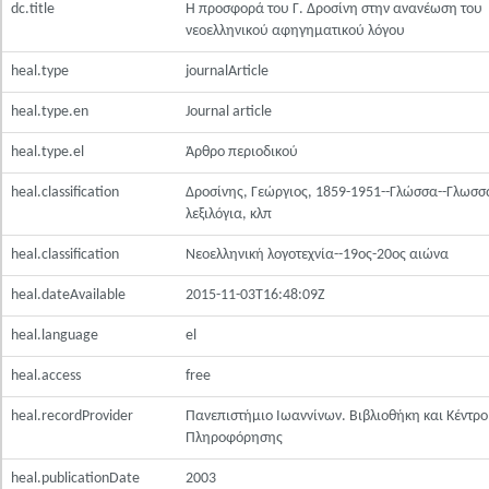
dc.title
Η προσφορά του Γ. Δροσίνη στην ανανέωση του
νεοελληνικού αφηγηματικού λόγου
heal.type
journalArticle
heal.type.en
Journal article
heal.type.el
Άρθρο περιοδικού
heal.classification
Δροσίνης, Γεώργιος, 1859-1951--Γλώσσα--Γλωσσ
λεξιλόγια, κλπ
heal.classification
Νεοελληνική λογοτεχνία--19ος-20ος αιώνα
heal.dateAvailable
2015-11-03T16:48:09Z
heal.language
el
heal.access
free
heal.recordProvider
Πανεπιστήμιο Ιωαννίνων. Βιβλιοθήκη και Κέντρο
Πληροφόρησης
heal.publicationDate
2003