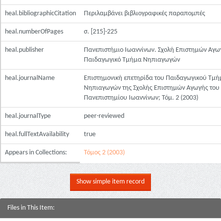
heal.bibliographicCitation
Περιλαμβάνει βιβλιογραφικές παραπομπές
heal.numberOfPages
σ. [215]-225
heal.publisher
Πανεπιστήμιο Ιωαννίνων. Σχολή Επιστημών Αγω
Παιδαγωγικό Τμήμα Νηπιαγωγών
heal.journalName
Επιστημονική επετηρίδα του Παιδαγωγικού Τμή
Νηπιαγωγών της Σχολής Επιστημών Αγωγής του
Πανεπιστημίου Ιωαννίνων; Τόμ. 2 (2003)
heal.journalType
peer-reviewed
heal.fullTextAvailability
true
Appears in Collections:
Τόμος 2 (2003)
Show simple item record
Files in This Item: