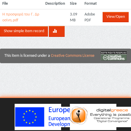
File
Description
Size
Format
Η προσφορά του Γ. Δρ
3.09
Adobe
View/Open
οσίνη.pdf
MB
PDF
Show simple item record
This item is licensed under a
Creative Commons License